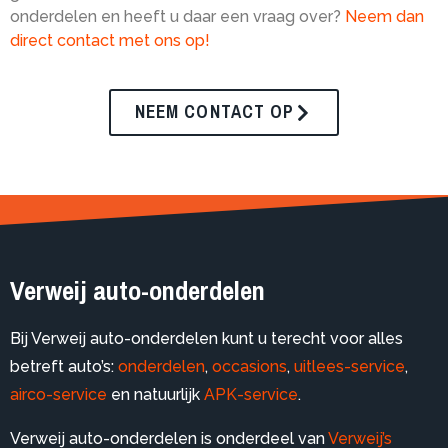
onderdelen en heeft u daar een vraag over?
Neem dan
direct contact met ons op!
NEEM CONTACT OP
Verweij auto-onderdelen
Bij Verweij auto-onderdelen kunt u terecht voor alles
betreft auto’s:
onderdelen
,
occasions
,
uitlees-service
,
airco-service
en natuurlijk
APK-service
.
Verweij auto-onderdelen is onderdeel van
Verweij’s