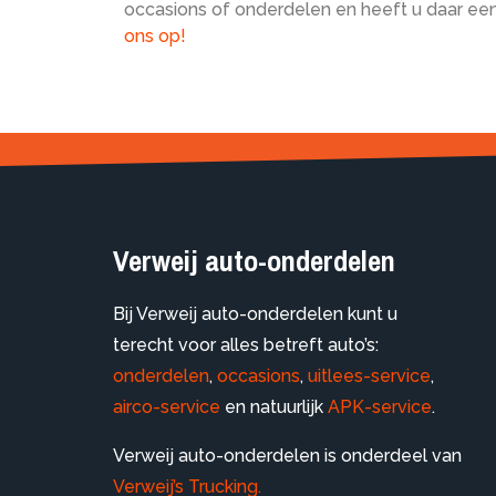
occasions of onderdelen en heeft u daar ee
ons op!
Verweij auto-onderdelen
Bij Verweij auto-onderdelen kunt u
terecht voor alles betreft auto’s:
onderdelen
,
occasions
,
uitlees-service
,
airco-service
en natuurlijk
APK-service
.
Verweij auto-onderdelen is onderdeel van
Verweij’s Trucking.