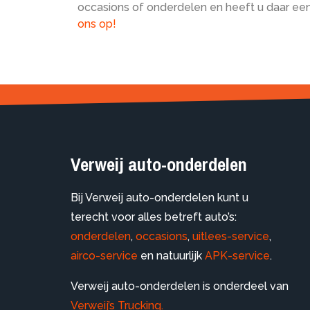
occasions of onderdelen en heeft u daar ee
ons op!
Verweij auto-onderdelen
Bij Verweij auto-onderdelen kunt u
terecht voor alles betreft auto’s:
onderdelen
,
occasions
,
uitlees-service
,
airco-service
en natuurlijk
APK-service
.
Verweij auto-onderdelen is onderdeel van
Verweij’s Trucking.